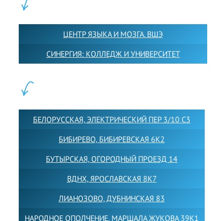
ПАРТНЕРЫ:
ЦЕНТР ЯЗЫКА И МОЗГА. ВШЭ
СИНЕРГИЯ: КОЛЛЕДЖ И УНИВЕРСИТЕТ
ФИЛИАЛЫ:
БЕЛОРУССКАЯ, ЭЛЕКТРИЧЕСКИЙ ПЕР 3/10 С3
БИБИРЕВО, БИБИРЕВСКАЯ 6К2
БУТЫРСКАЯ, ОГОРОДНЫЙ ПРОЕЗД 14
ВДНХ, ЯРОСЛАВСКАЯ 8К7
ЛИАНОЗОВО, ДУБНИНСКАЯ 83
НАРОДНОЕ ОПОЛЧЕНИЕ, МАРШАЛА ЖУКОВА 39К1