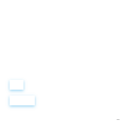
Виталий
Лобанов
ОСНОВАТЕЛЬ
“ МЫ УЧИМ ВАС ТАК, КАК
ХОТЕЛИ БЫ, ЧТОБЫ
УЧИЛИ НАС!”
+ 7
499
288
8
289
Войти
Регистрация