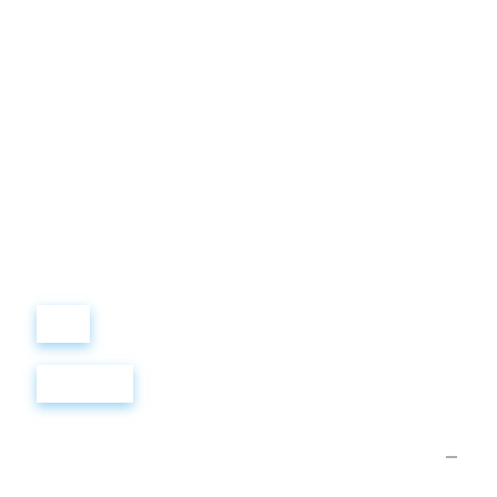
Виталий
Лобанов
ОСНОВАТЕЛЬ
“ МЫ УЧИМ ВАС ТАК, КАК
ХОТЕЛИ БЫ, ЧТОБЫ
УЧИЛИ НАС!”
+ 7
499
288
8
289
Войти
Регистрация