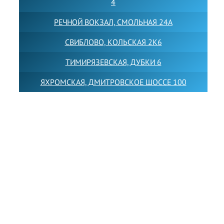
4
РЕЧНОЙ ВОКЗАЛ, СМОЛЬНАЯ 24А
СВИБЛОВО, КОЛЬСКАЯ 2К6
ТИМИРЯЗЕВСКАЯ, ДУБКИ 6
ЯХРОМСКАЯ, ДМИТРОВСКОЕ ШОССЕ 100
Товарный знак LEWISFOREMANSCHOOL зарегистрирован
№880545 в Государственном реестре товарных знаков и
знаков обслуживания Российской Федерации
Лицензия на осуществление образовательной
деятельности от 14.05.2026 № Л035-01255-
50/05051637