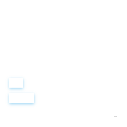
Виталий
Лобанов
ОСНОВАТЕЛЬ
“ МЫ УЧИМ ВАС ТАК, КАК
ХОТЕЛИ БЫ, ЧТОБЫ
УЧИЛИ НАС!”
+ 7
499
288
8
289
Войти
Регистрация