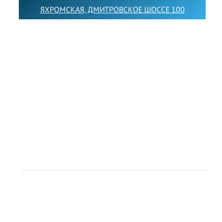
ЯХРОМСКАЯ, ДМИТРОВСКОЕ ШОССЕ 100
Товарный знак LEWISFOREMANSCHOOL зарегистрирован
№880545 в Государственном реестре товарных знаков и
знаков обслуживания Российской Федерации
Лицензия на осуществление образовательной
деятельности от 14.05.2026 № Л035-01255-
50/05051637
Индивидуальный предприниматель Лобанов Виталий
Викторович
ИНН 071513616507 ОГРН 318505300117561