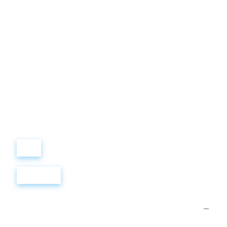
Виталий
Лобанов
ОСНОВАТЕЛЬ
“ МЫ УЧИМ ВАС ТАК, КАК
ХОТЕЛИ БЫ, ЧТОБЫ
УЧИЛИ НАС!”
+ 7
499
288
8
289
Войти
Регистрация