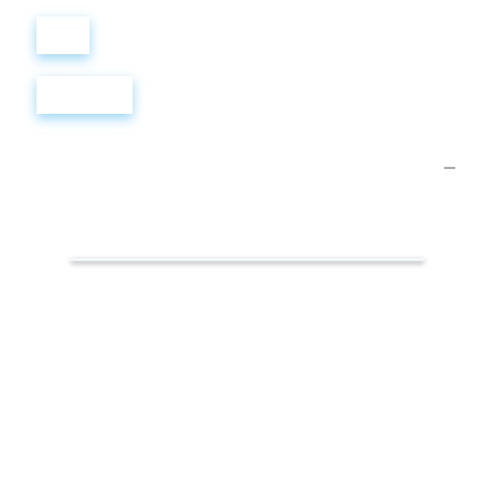
Войти
Регистрация
Самые
популярные
слова.
Хулиган