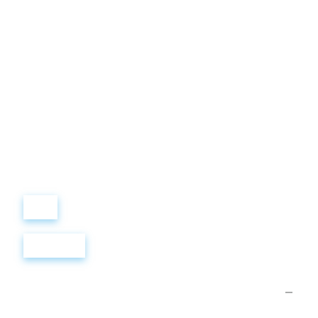
Виталий
Лобанов
ОСНОВАТЕЛЬ
“ МЫ УЧИМ ВАС ТАК, КАК
ХОТЕЛИ БЫ, ЧТОБЫ
УЧИЛИ НАС!”
+ 7
499
288
8
289
Войти
Регистрация