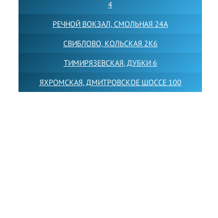
4
РЕЧНОЙ ВОКЗАЛ, СМОЛЬНАЯ 24А
СВИБЛОВО, КОЛЬСКАЯ 2К6
ТИМИРЯЗЕВСКАЯ, ДУБКИ 6
ЯХРОМСКАЯ, ДМИТРОВСКОЕ ШОССЕ 100
Товарный знак LEWISFOREMANSCHOOL зарегистрирован
№880545 в Государственном реестре товарных знаков и
знаков обслуживания Российской Федерации
Лицензия на осуществление образовательной
деятельности от 14.05.2026 № Л035-01255-
50/05051637