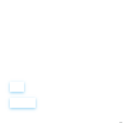
Виталий
Лобанов
ОСНОВАТЕЛЬ
“ МЫ УЧИМ ВАС ТАК, КАК
ХОТЕЛИ БЫ, ЧТОБЫ
УЧИЛИ НАС!”
+ 7
499
288
8
289
Войти
Регистрация