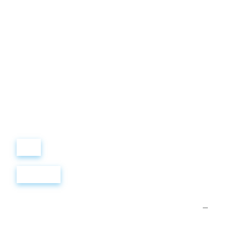
Виталий
Лобанов
ОСНОВАТЕЛЬ
“ МЫ УЧИМ ВАС ТАК, КАК
ХОТЕЛИ БЫ, ЧТОБЫ
УЧИЛИ НАС!”
+ 7
499
288
8
289
Войти
Регистрация