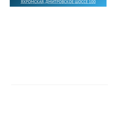
ЯХРОМСКАЯ, ДМИТРОВСКОЕ ШОССЕ 100
Товарный знак LEWISFOREMANSCHOOL зарегистрирован
№880545 в Государственном реестре товарных знаков и
знаков обслуживания Российской Федерации
Лицензия на осуществление образовательной
деятельности от 14.05.2026 № Л035-01255-
50/05051637
Индивидуальный предприниматель Лобанов Виталий
Викторович
ИНН 071513616507 ОГРН 318505300117561