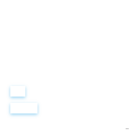
Виталий
Лобанов
ОСНОВАТЕЛЬ
“ МЫ УЧИМ ВАС ТАК, КАК
ХОТЕЛИ БЫ, ЧТОБЫ
УЧИЛИ НАС!”
+ 7
499
288
8
289
Войти
Регистрация