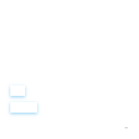
Виталий
Лобанов
ОСНОВАТЕЛЬ
“ МЫ УЧИМ ВАС ТАК, КАК
ХОТЕЛИ БЫ, ЧТОБЫ
УЧИЛИ НАС!”
+ 7
499
288
8
289
Войти
Регистрация