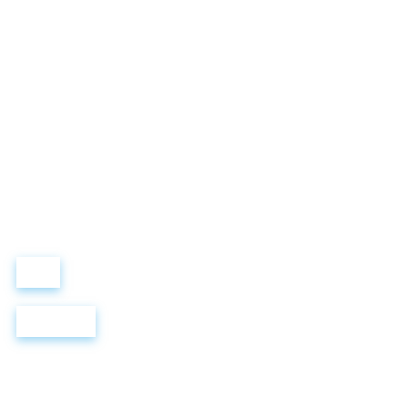
LEWIS FOREMAN SCHOOL
Виталий Лобанов
ОСНОВАТЕЛЬ
“ МЫ УЧИМ ВАС ТАК, КАК ХОТЕЛИ БЫ, ЧТОБЫ УЧИЛИ НАС!”
+ 7 499 288 8
289
Войти
Регистрация