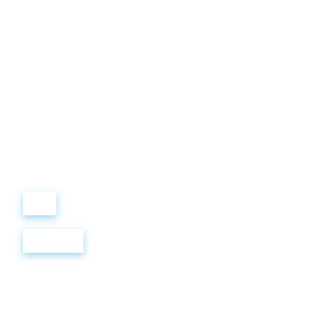
Виталий
Лобанов
ОСНОВАТЕЛЬ
“ МЫ УЧИМ ВАС ТАК, КАК
ХОТЕЛИ БЫ, ЧТОБЫ
УЧИЛИ НАС!”
+ 7
499
288
8
289
Войти
Регистрация
Артикли в