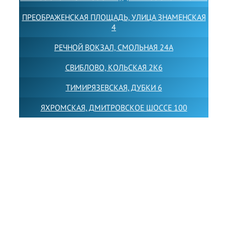
ПРЕОБРАЖЕНСКАЯ ПЛОЩАДЬ, УЛИЦА ЗНАМЕНСКАЯ
4
РЕЧНОЙ ВОКЗАЛ, СМОЛЬНАЯ 24А
СВИБЛОВО, КОЛЬСКАЯ 2К6
ТИМИРЯЗЕВСКАЯ, ДУБКИ 6
ЯХРОМСКАЯ, ДМИТРОВСКОЕ ШОССЕ 100
Товарный знак LEWISFOREMANSCHOOL зарегистрирован
№880545 в Государственном реестре товарных знаков и
знаков обслуживания Российской Федерации
Лицензия на осуществление образовательной