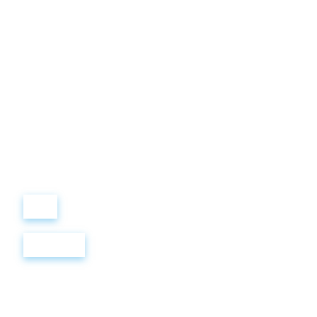
Виталий
Лобанов
ОСНОВАТЕЛЬ
“ МЫ УЧИМ ВАС ТАК, КАК
ХОТЕЛИ БЫ, ЧТОБЫ
УЧИЛИ НАС!”
+ 7
499
288
8
289
Войти
Регистрация