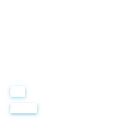
Виталий
Лобанов
ОСНОВАТЕЛЬ
“ МЫ УЧИМ ВАС ТАК, КАК
ХОТЕЛИ БЫ, ЧТОБЫ
УЧИЛИ НАС!”
+ 7
499
288
8
289
Войти
Регистрация