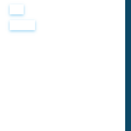
Войти
Регистрация
Задания по
грамматике
английского языка:
Существительные
Exercise 1