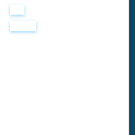
Войти
Регистрация
Shirin in Love
Любовь не имеет границ, и в этом заключается
предпосылка очаровательной новой ирано-
американской романтической комедии "Влюбленная