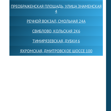
ПРЕОБРАЖЕНСКАЯ ПЛОЩАДЬ, УЛИЦА ЗНАМЕНСКАЯ
4
РЕЧНОЙ ВОКЗАЛ, СМОЛЬНАЯ 24А
СВИБЛОВО, КОЛЬСКАЯ 2К6
ТИМИРЯЗЕВСКАЯ, ДУБКИ 6
ЯХРОМСКАЯ, ДМИТРОВСКОЕ ШОССЕ 100
Товарный знак LEWISFOREMANSCHOOL зарегистрирован
№880545 в Государственном реестре товарных знаков и
знаков обслуживания Российской Федерации
Лицензия на осуществление образовательной
деятельности от 14.05.2026 № Л035-01255-