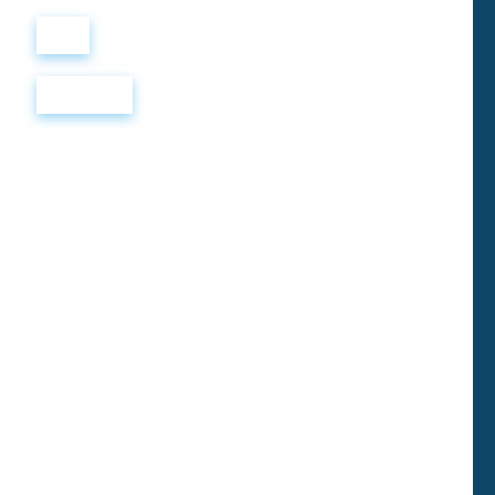
Войти
Регистрация
The Remake
Двум актерам, которые изначально сошлись во время
съемок в возрасте чуть за 20, найти любовь может
оказаться еще сложнее во второй раз, когда они