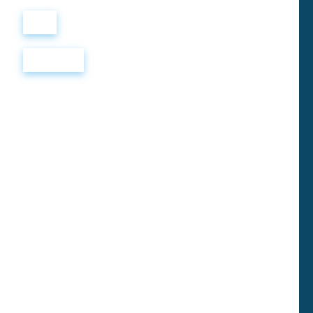
Войти
Регистрация
Clever Grethel
Жила-была кухарка,
There was once a cook
звали ее Гретель; носила
named Grethel, who wore
она башмаки на красных
shoes with red rosettes,
каблуках, и как выйдет,
and when she walked out
бывало, в них из дому,
with them on, she turned
повернется то в одну, то в
herself this way and that,
другую сторону,
and thought,