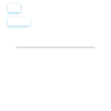
Войти
Регистрация
Самые
интересные
факты о
Рождестве