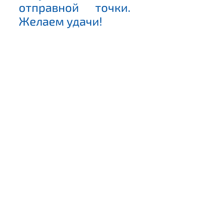
отправной точки.
Желаем удачи!
Какие страны лучше всего посетить, чтобы
практиковать английский язык.
Сеть школ английского языка LEWIS
FOREMAN SCHOOL в Москве.