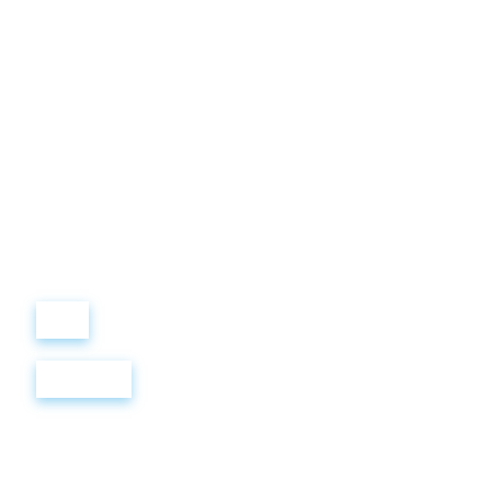
Виталий
Лобанов
ОСНОВАТЕЛЬ
“ МЫ УЧИМ ВАС ТАК, КАК
ХОТЕЛИ БЫ, ЧТОБЫ
УЧИЛИ НАС!”
+ 7
499
288
8
289
Войти
Регистрация