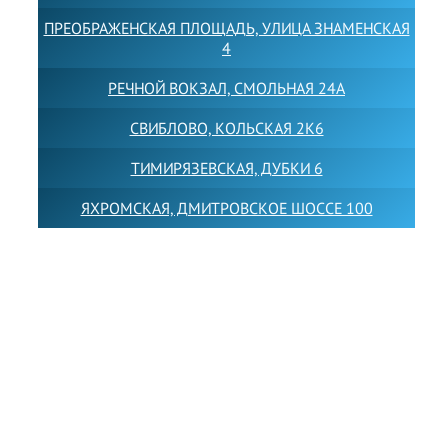
ПРЕОБРАЖЕНСКАЯ ПЛОЩАДЬ, УЛИЦА ЗНАМЕНСКАЯ
4
РЕЧНОЙ ВОКЗАЛ, СМОЛЬНАЯ 24А
СВИБЛОВО, КОЛЬСКАЯ 2К6
ТИМИРЯЗЕВСКАЯ, ДУБКИ 6
ЯХРОМСКАЯ, ДМИТРОВСКОЕ ШОССЕ 100
Товарный знак LEWISFOREMANSCHOOL зарегистрирован
№880545 в Государственном реестре товарных знаков и
знаков обслуживания Российской Федерации
Лицензия на осуществление образовательной
деятельности от 14.05.2026 № Л035-01255-