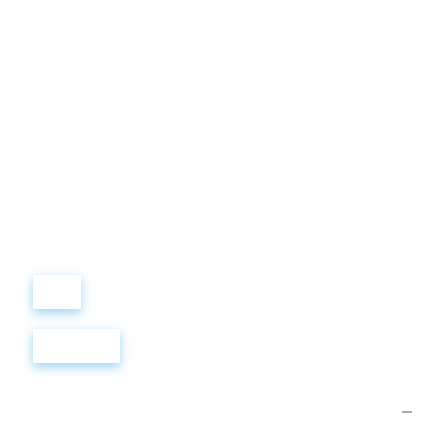
Виталий
Лобанов
ОСНОВАТЕЛЬ
“ МЫ УЧИМ ВАС ТАК, КАК
ХОТЕЛИ БЫ, ЧТОБЫ
УЧИЛИ НАС!”
+ 7
499
288
8
289
Войти
Регистрация