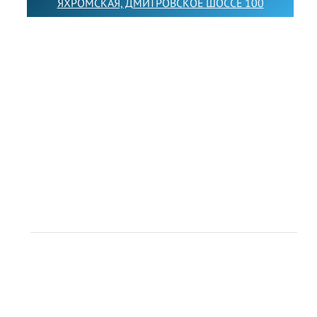
ЯХРОМСКАЯ, ДМИТРОВСКОЕ ШОССЕ 100
Товарный знак LEWISFOREMANSCHOOL зарегистрирован
№880545 в Государственном реестре товарных знаков и
знаков обслуживания Российской Федерации
Лицензия на осуществление образовательной
деятельности от 14.05.2026 № Л035-01255-
50/05051637
Индивидуальный предприниматель Лобанов Виталий
Викторович
ИНН 071513616507 ОГРН 318505300117561