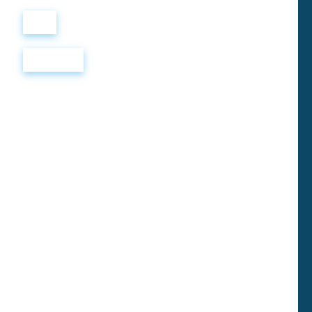
Войти
Регистрация
Rumpelstiltskin
Много-много лет назад
Once there was a miller
жил да был мельник,
who was poor, but who
бедный-пребедный, а дочь
had a beautiful daughter.
у него была красавица.
Now it happened that he
Случилось как-то однажды,
had an audience with the
что пришлось ему говорить
King, and in order to